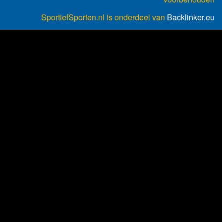
SportiefSporten.nl is onderdeel van
Backlinker.eu